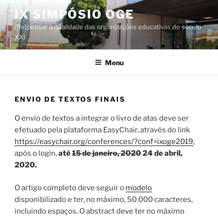
Skip
IX SIMPÓSIO OGE
to
(Re)pensar a qualidade das organizações educativas do século
content
XXI
Menu
ENVIO DE TEXTOS FINAIS
O envio de textos a integrar o livro de atas deve ser
efetuado pela plataforma EasyChair, através do link
https://easychair.org/conferences/?conf=ixoge2019
,
após o login,
até
15 de janeiro, 2020
24 de abril,
2020.
O artigo completo deve seguir o
modelo
disponibilizado e ter, no máximo, 50.000 caracteres,
incluindo espaços. O abstract deve ter no máximo